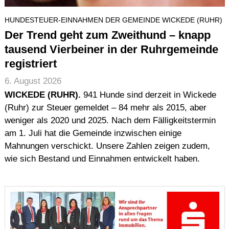
Impressum (Imprint)
HUNDESTEUER-EINNAHMEN DER GEMEINDE WICKEDE (RUHR)
Urheberrecht (Copyright)
Der Trend geht zum Zweithund – knapp
Haftung (Disclaimer)
tausend Vierbeiner in der Ruhrgemeinde
Datenschutz (Data Protection)
registriert
Seitenstruktur (Sitemap)
6. August 2026
Suche
WICKEDE (RUHR).
941 Hunde sind derzeit in Wickede
(Ruhr) zur Steuer gemeldet – 84 mehr als 2015, aber
weniger als 2020 und 2025. Nach dem Fälligkeitstermin
am 1. Juli hat die Gemeinde inzwischen einige
Mahnungen verschickt. Unsere Zahlen zeigen zudem,
wie sich Bestand und Einnahmen entwickelt haben.