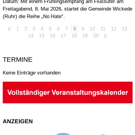
Datum: Mit einem Frühlingsempfang am Flussufer am
Freitagabend, 8. Mai 2026, startet die Gemeinde Wickede
(Ruhr) die Reihe „No Hate“.
<
1
2
3
4
5
6
7
8
9
10
11
12
13
14
15
16
17
18
19
20
>
TERMINE
Keine Einträge vorhanden
ANZEIGEN