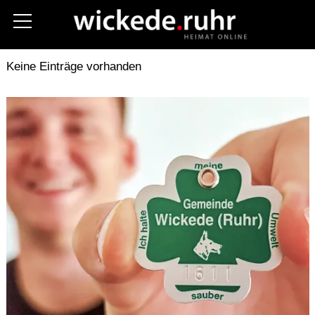
Aktuelles
Kreis Soest
Polizei
Keine Einträge vorhanden
Fotos
Stellenanzeigen
Unternehmen
Gastronomie
Hilfe im Notfall
Vereine
Termine
Kommunalwahl 2025
Über uns
Kontakt (Contact)