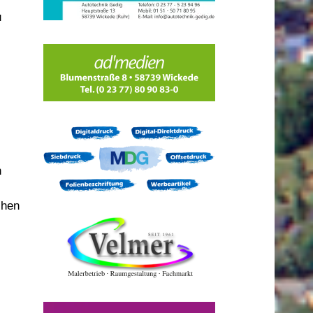
u
n
chen