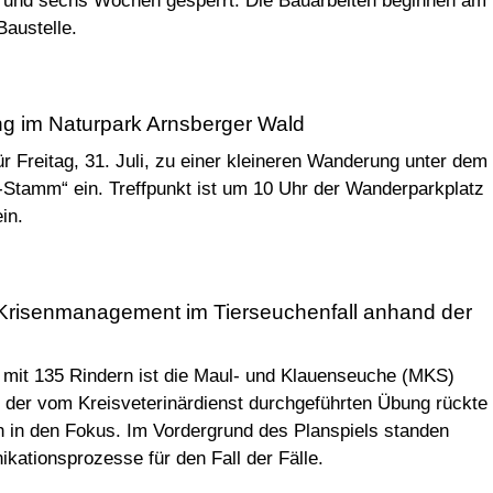
 rund sechs Wochen gesperrt. Die Bauarbeiten beginnen am
Baustelle.
g im Naturpark Arnsberger Wald
r Freitag, 31. Juli, zu einer kleineren Wanderung unter dem
tamm“ ein. Treffpunkt ist um 10 Uhr der Wanderparkplatz
in.
Krisenmanagement im Tierseuchenfall anhand der
t mit 135 Rindern ist die Maul- und Klauenseuche (MKS)
i der vom Kreisveterinärdienst durchgeführten Übung rückte
 in den Fokus. Im Vordergrund des Planspiels standen
kationsprozesse für den Fall der Fälle.