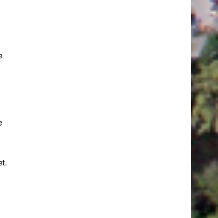
e
e
t.