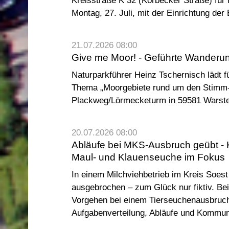
Kreisstraße K 32 (Körbecker Straße) für
Montag, 27. Juli, mit der Einrichtung der 
21.07.2026 08:00
Give me Moor! - Geführte Wanderun
Naturparkführer Heinz Tschernisch lädt fü
Thema „Moorgebiete rund um den Stimm-S
Plackweg/Lörmecketurm in 59581 Warste
20.07.2026 08:00
Abläufe bei MKS-Ausbruch geübt - 
Maul- und Klauenseuche im Fokus
In einem Milchviehbetrieb im Kreis Soes
ausgebrochen – zum Glück nur fiktiv. Be
Vorgehen bei einem Tierseuchenausbruch
Aufgabenverteilung, Abläufe und Kommuni