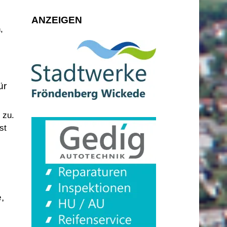
ANZEIGEN
,
ür
 zu.
st
,