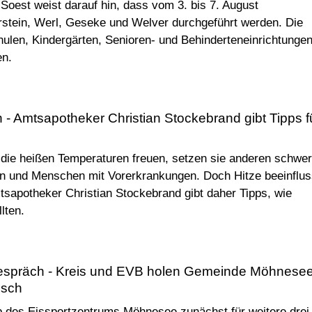
Soest weist darauf hin, dass vom 3. bis 7. August
rstein, Werl, Geseke und Welver durchgeführt werden. Die
len, Kindergärten, Senioren- und Behinderteneinrichtungen
en.
n - Amtsapotheker Christian Stockebrand gibt Tipps f
die heißen Temperaturen freuen, setzen sie anderen schwer
en und Menschen mit Vorerkrankungen. Doch Hitze beeinflus
tsapotheker Christian Stockebrand gibt daher Tipps, wie
lten.
Gespräch - Kreis und EVB holen Gemeinde Möhnesee
isch
eb des Eissportzentrums Möhnesee zunächst für weitere drei