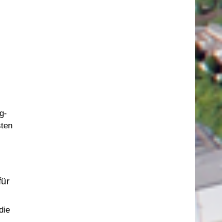
g-
sten
für
die