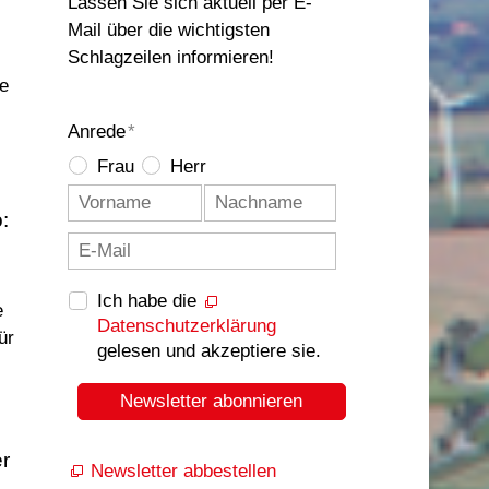
Lassen Sie sich aktuell per E-
Mail über die wichtigsten
Schlagzeilen informieren!
ie
Anrede
*
Frau
Herr
:
Ich habe die
e
Datenschutzerklärung
ür
gelesen und akzeptiere sie.
Newsletter abonnieren
er
Newsletter abbestellen