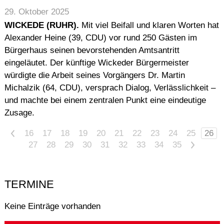
29. Oktober 2025
WICKEDE (RUHR).
Mit viel Beifall und klaren Worten hat
Alexander Heine (39, CDU) vor rund 250 Gästen im
Bürgerhaus seinen bevorstehenden Amtsantritt
eingeläutet. Der künftige Wickeder Bürgermeister
würdigte die Arbeit seines Vorgängers Dr. Martin
Michalzik (64, CDU), versprach Dialog, Verlässlichkeit –
und machte bei einem zentralen Punkt eine eindeutige
Zusage.
<
16
17
18
19
20
21
22
23
24
25
26
27
28
29
30
31
32
33
34
35
>
TERMINE
Keine Einträge vorhanden