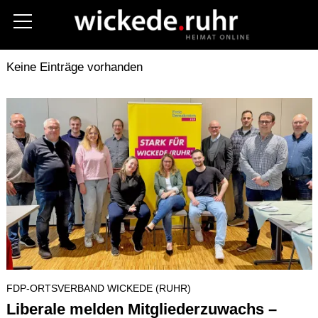
Aktuelles
Kreis Soest
Polizei
Keine Einträge vorhanden
Fotos
Stellenanzeigen
Unternehmen
Gastronomie
Hilfe im Notfall
Vereine
Termine
Kommunalwahl 2025
Über uns
FDP-ORTSVERBAND WICKEDE (RUHR)
Kontakt (Contact)
Liberale melden Mitgliederzuwachs –