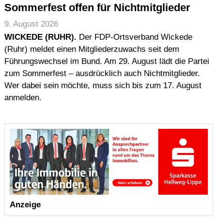
Impressum (Imprint)
Sommerfest offen für Nichtmitglieder
Urheberrecht (Copyright)
9. August 2026
Haftung (Disclaimer)
WICKEDE (RUHR).
Der FDP-Ortsverband Wickede
(Ruhr) meldet einen Mitgliederzuwachs seit dem
Datenschutz (Data Protection)
Führungswechsel im Bund. Am 29. August lädt die Partei
Seitenstruktur (Sitemap)
zum Sommerfest – ausdrücklich auch Nichtmitglieder.
Wer dabei sein möchte, muss sich bis zum 17. August
Suche
anmelden.
Anzeige