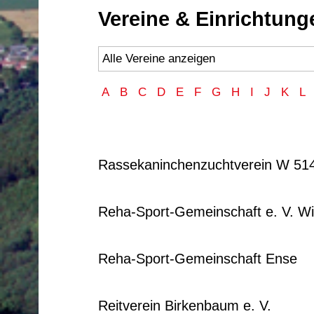
Vereine & Einrichtung
A
B
C
D
E
F
G
H
I
J
K
L
Rassekaninchenzuchtverein W 51
Reha-Sport-Gemeinschaft e. V. W
Reha-Sport-Gemeinschaft Ense
Reitverein Birkenbaum e. V.