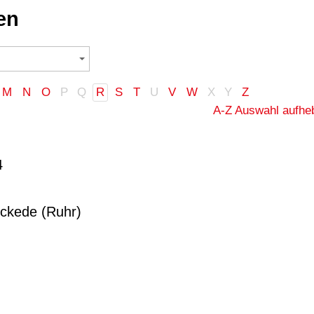
en
M
N
O
P
Q
R
S
T
U
V
W
X
Y
Z
A-Z Auswahl aufhe
4
ickede (Ruhr)