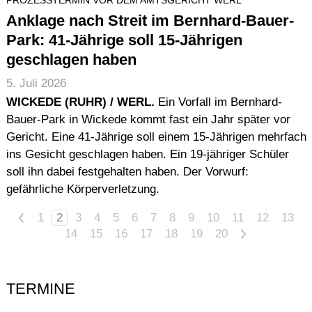
PROZESSTERMIN VOR DEM AMTSGERICHT WERL
Anklage nach Streit im Bernhard-Bauer-
Park: 41-Jährige soll 15-Jährigen
geschlagen haben
5. Juli 2026
WICKEDE (RUHR) / WERL.
Ein Vorfall im Bernhard-
Bauer-Park in Wickede kommt fast ein Jahr später vor
Gericht. Eine 41-Jährige soll einem 15-Jährigen mehrfach
ins Gesicht geschlagen haben. Ein 19-jähriger Schüler
soll ihn dabei festgehalten haben. Der Vorwurf:
gefährliche Körperverletzung.
<
1
2
3
4
5
6
7
8
9
10
11
12
13
14
15
16
17
18
19
20
>
TERMINE