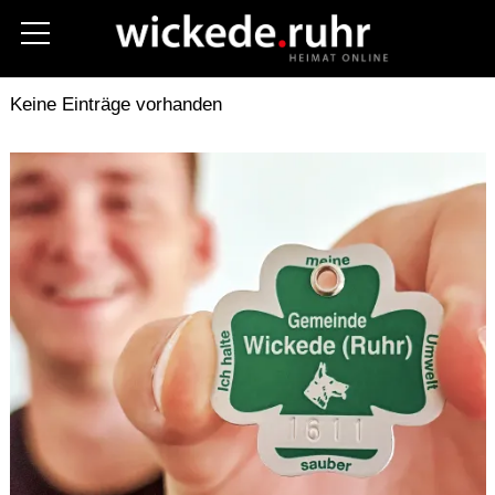
Aktuelles
Kreis Soest
Polizei
Keine Einträge vorhanden
Fotos
Stellenanzeigen
Unternehmen
Gastronomie
Hilfe im Notfall
Vereine
Termine
Kommunalwahl 2025
Über uns
Kontakt (Contact)