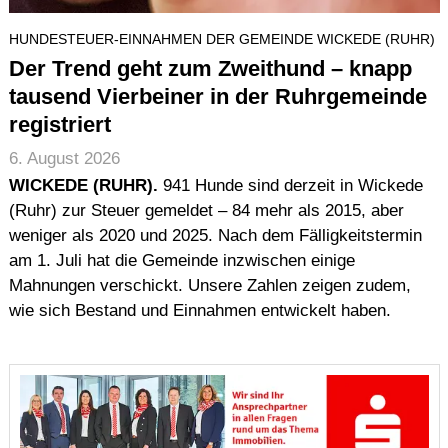
Impressum (Imprint)
HUNDESTEUER-EINNAHMEN DER GEMEINDE WICKEDE (RUHR)
Urheberrecht (Copyright)
Der Trend geht zum Zweithund – knapp
Haftung (Disclaimer)
tausend Vierbeiner in der Ruhrgemeinde
Datenschutz (Data Protection)
registriert
Seitenstruktur (Sitemap)
6. August 2026
Suche
WICKEDE (RUHR).
941 Hunde sind derzeit in Wickede
(Ruhr) zur Steuer gemeldet – 84 mehr als 2015, aber
weniger als 2020 und 2025. Nach dem Fälligkeitstermin
am 1. Juli hat die Gemeinde inzwischen einige
Mahnungen verschickt. Unsere Zahlen zeigen zudem,
wie sich Bestand und Einnahmen entwickelt haben.