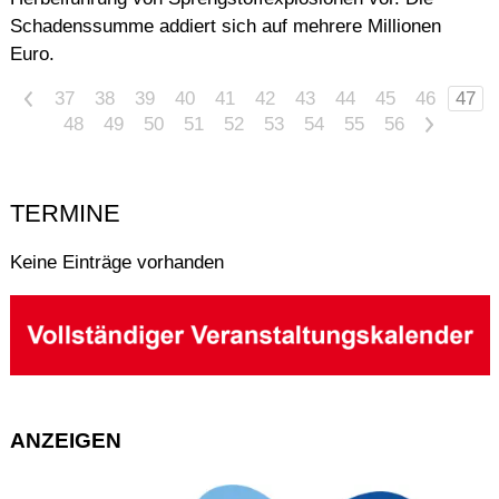
Schadenssumme addiert sich auf mehrere Millionen
Euro.
<
37
38
39
40
41
42
43
44
45
46
47
48
49
50
51
52
53
54
55
56
>
TERMINE
Keine Einträge vorhanden
ANZEIGEN