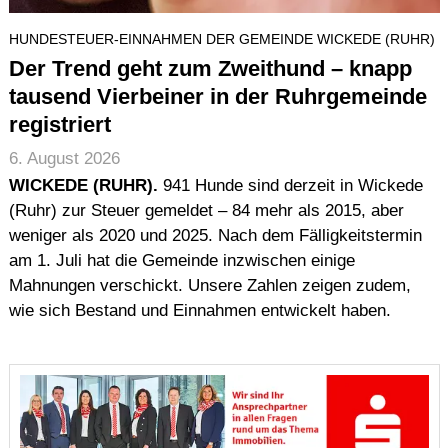
Impressum (Imprint)
HUNDESTEUER-EINNAHMEN DER GEMEINDE WICKEDE (RUHR)
Urheberrecht (Copyright)
Der Trend geht zum Zweithund – knapp
Haftung (Disclaimer)
tausend Vierbeiner in der Ruhrgemeinde
Datenschutz (Data Protection)
registriert
Seitenstruktur (Sitemap)
6. August 2026
Suche
WICKEDE (RUHR).
941 Hunde sind derzeit in Wickede
(Ruhr) zur Steuer gemeldet – 84 mehr als 2015, aber
weniger als 2020 und 2025. Nach dem Fälligkeitstermin
am 1. Juli hat die Gemeinde inzwischen einige
Mahnungen verschickt. Unsere Zahlen zeigen zudem,
wie sich Bestand und Einnahmen entwickelt haben.