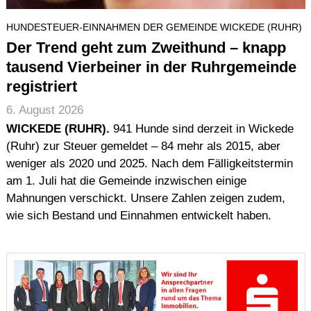
Impressum (Imprint)
HUNDESTEUER-EINNAHMEN DER GEMEINDE WICKEDE (RUHR)
Urheberrecht (Copyright)
Der Trend geht zum Zweithund – knapp
Haftung (Disclaimer)
tausend Vierbeiner in der Ruhrgemeinde
Datenschutz (Data Protection)
registriert
Seitenstruktur (Sitemap)
6. August 2026
Suche
WICKEDE (RUHR).
941 Hunde sind derzeit in Wickede
(Ruhr) zur Steuer gemeldet – 84 mehr als 2015, aber
weniger als 2020 und 2025. Nach dem Fälligkeitstermin
am 1. Juli hat die Gemeinde inzwischen einige
Mahnungen verschickt. Unsere Zahlen zeigen zudem,
wie sich Bestand und Einnahmen entwickelt haben.