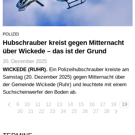
POLIZEI
Hubschrauber kreist gegen Mitternacht
über Wickede – das ist der Grund
20. Dezember 2025
WICKEDE (RUHR).
Ein Polizeihubschrauber kreiste am
Samstag (20. Dezember 2025) gegen Mitternacht über
der Gemeinde Wickede (Ruhr) und leuchtete mit einem
Suchscheinwerfer den Boden ab.
<
9
10
11
12
13
14
15
16
17
18
19
20
21
22
23
24
25
26
27
28
>