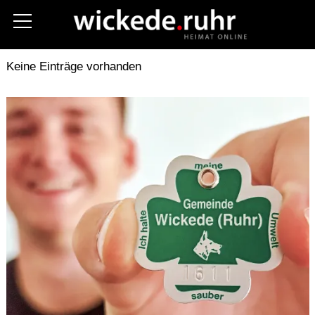
Aktuelles
Kreis Soest
Polizei
Keine Einträge vorhanden
Fotos
Stellenanzeigen
Unternehmen
Gastronomie
Hilfe im Notfall
Vereine
Termine
Kommunalwahl 2025
Über uns
Kontakt (Contact)