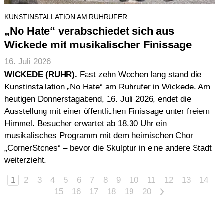
KUNSTINSTALLATION AM RUHRUFER
„No Hate“ verabschiedet sich aus
Wickede mit musikalischer Finissage
16. Juli 2026
WICKEDE (RUHR).
Fast zehn Wochen lang stand die
Kunstinstallation „No Hate“ am Ruhrufer in Wickede. Am
heutigen Donnerstagabend, 16. Juli 2026, endet die
Ausstellung mit einer öffentlichen Finissage unter freiem
Himmel. Besucher erwartet ab 18.30 Uhr ein
musikalisches Programm mit dem heimischen Chor
„CornerStones“ – bevor die Skulptur in eine andere Stadt
weiterzieht.
1
2
3
4
5
6
7
8
9
10
11
12
13
14
15
16
17
18
19
20
>