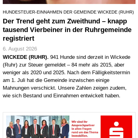
Impressum (Imprint)
HUNDESTEUER-EINNAHMEN DER GEMEINDE WICKEDE (RUHR)
Urheberrecht (Copyright)
Der Trend geht zum Zweithund – knapp
Haftung (Disclaimer)
tausend Vierbeiner in der Ruhrgemeinde
Datenschutz (Data Protection)
registriert
Seitenstruktur (Sitemap)
6. August 2026
Suche
WICKEDE (RUHR).
941 Hunde sind derzeit in Wickede
(Ruhr) zur Steuer gemeldet – 84 mehr als 2015, aber
weniger als 2020 und 2025. Nach dem Fälligkeitstermin
am 1. Juli hat die Gemeinde inzwischen einige
Mahnungen verschickt. Unsere Zahlen zeigen zudem,
wie sich Bestand und Einnahmen entwickelt haben.