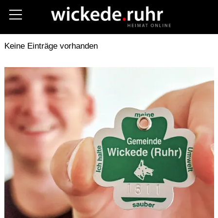
Aktuelles
Kreis Soest
Polizei
Keine Einträge vorhanden
Fotos
Stellenanzeigen
Unternehmen
Gastronomie
Hilfe im Notfall
Vereine
Termine
Kommunalwahl 2025
Über uns
Kontakt (Contact)